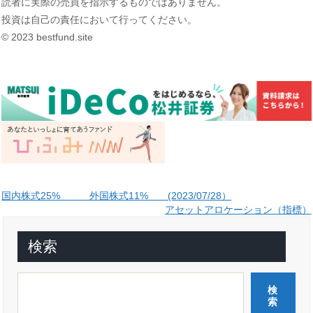
読者に実際の売買を指示するものではありません。
投資は自己の責任において行ってください。
© 2023 bestfund.site
投
国内株式25% 外国株式11% (2023/07/28）
アセットアロケーション（指標）
稿
ナ
検索
ビ
ゲ
検
ー
索