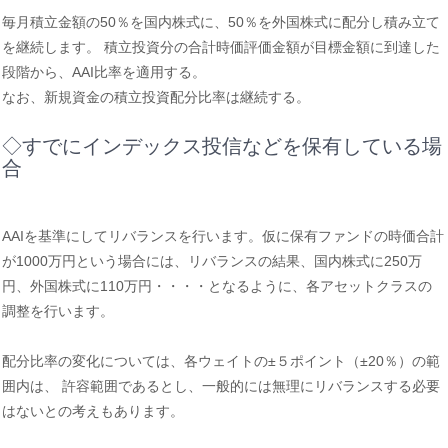
毎月積立金額の50％を国内株式に、50％を外国株式に配分し積み立て
を継続します。 積立投資分の合計時価評価金額が目標金額に到達した
段階から、AAI比率を適用する。
なお、新規資金の積立投資配分比率は継続する。
◇すでにインデックス投信などを保有している場
合
AAIを基準にしてリバランスを行います。仮に保有ファンドの時価合計
が1000万円という場合には、リバランスの結果、国内株式に250万
円、外国株式に110万円・・・・となるように、各アセットクラスの
調整を行います。
配分比率の変化については、各ウェイトの±５ポイント（±20％）の範
囲内は、 許容範囲であるとし、一般的には無理にリバランスする必要
はないとの考えもあります。