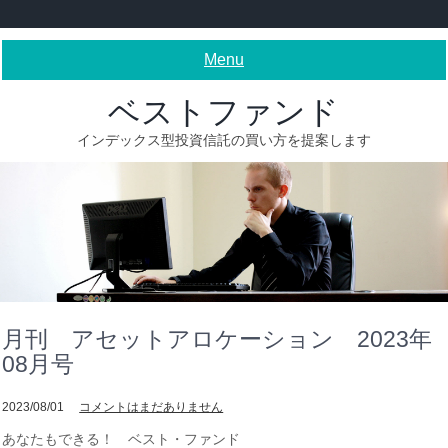
Skip
to
content
Menu
ベストファンド
インデックス型投資信託の買い方を提案します
月刊 アセットアロケーション 2023年
08月号
2023/08/01
コメントはまだありません
あなたもできる！ ベスト・ファンド