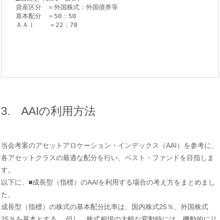
資産区分　＝外国株式：外国債券等

基本配分　＝50：50

ＡＡＩ　  ＝22：78

3. AAIの利用方法
当会考案のアセットアロケーション・インデックス（AAI）を参考に、
各アセットクラスの最適な配分を行い、ベスト・ファンドを目指しま
す。
以下に、■成長型（指標）のAAIを利用する場合の考え方をまとめまし
た。
成長型（指標）の株式の基本配分比率は、国内株式25％、外国株式
25％を基本とする。 但し、株式相場の大幅な変動時には、機動的にリ