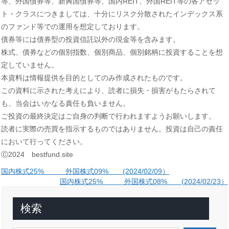
等、外国債券等、新興国債券等、国内REIT、外国REIT等の各アセッ
ト・クラスにつきましては、十分にリスク分散されたインデックス系
のファンド等での運用を想定しております。
債券等には債券型の投資信託以外の現金等を含みます。
株式、債券などの個別指数、個別商品、個別銘柄に投資することを想
定していません。
本資料は情報提供を目的としてのみ作成されたものです。
この資料に示された考えにより、読者に損失・損害がもたらされて
も、当会はいかなる責任も負いません。
ご投資の最終決定はご自身の判断で行われますようお願いします。
読者に実際の売買を指示するものではありません。投資は自己の責任
において行ってください。
Ⓒ2024 bestfund.site
投
国内株式25% 外国株式09% (2024/02/09）
国内株式25% 外国株式08% (2024/02/23）
稿
ナ
検索
ビ