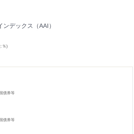
インデックス（AAI）
:％)
国債券等
国債券等