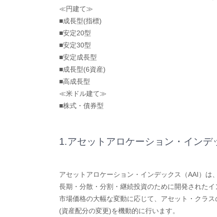
≪円建て≫
■成長型(指標)
■安定20型
■安定30型
■安定成長型
■成長型(6資産)
■高成長型
≪米ドル建て≫
■株式・債券型
1.アセットアロケーション・インデッ
アセットアロケーション・インデックス（AAI）は
長期・分散・分割・継続投資のために開発されたイ
市場価格の大幅な変動に応じて、アセット・クラス
(資産配分の変更)を機動的に行います。