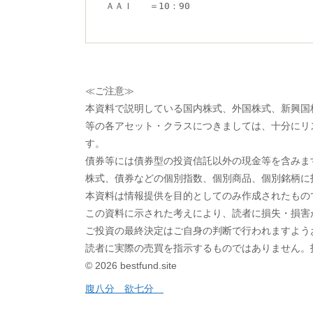
ＡＡＩ   ＝10：90
≪ご注意≫
本資料で説明している国内株式、外国株式、新興国株
等の各アセット・クラスにつきましては、十分にリ
す。
債券等には債券型の投資信託以外の現金等を含みま
株式、債券などの個別指数、個別商品、個別銘柄に
本資料は情報提供を目的としてのみ作成されたもの
この資料に示された考えにより、読者に損失・損害
ご投資の最終決定はご自身の判断で行われますよう
読者に実際の売買を指示するものではありません。
© 2026 bestfund.site
投
腹八分 欲七分
稿