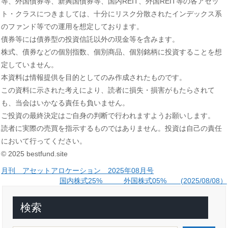
等、外国債券等、新興国債券等、国内REIT、外国REIT等の各アセッ
ト・クラスにつきましては、十分にリスク分散されたインデックス系
のファンド等での運用を想定しております。
債券等には債券型の投資信託以外の現金等を含みます。
株式、債券などの個別指数、個別商品、個別銘柄に投資することを想
定していません。
本資料は情報提供を目的としてのみ作成されたものです。
この資料に示された考えにより、読者に損失・損害がもたらされて
も、当会はいかなる責任も負いません。
ご投資の最終決定はご自身の判断で行われますようお願いします。
読者に実際の売買を指示するものではありません。投資は自己の責任
において行ってください。
© 2025 bestfund.site
投
月刊 アセットアロケーション 2025年08月号
国内株式25% 外国株式05% (2025/08/08）
稿
ナ
検索
ビ