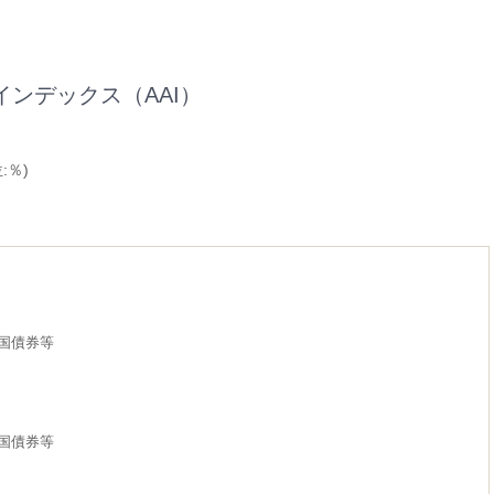
インデックス（AAI）
:％)
国債券等
国債券等