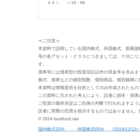
ＡＡＩ   ＝10：90
≪ご注意≫
本資料で説明している国内株式、外国株式、新興国株
等の各アセット・クラスにつきましては、十分にリ
す。
債券等には債券型の投資信託以外の現金等を含みま
株式、債券などの個別指数、個別商品、個別銘柄に
本資料は情報提供を目的としてのみ作成されたもの
この資料に示された考えにより、読者に損失・損害
ご投資の最終決定はご自身の判断で行われますよう
読者に実際の売買を指示するものではありません。
© 2024 bestfund.site
投
国内株式25% 外国株式05% (2024/12/13
稿