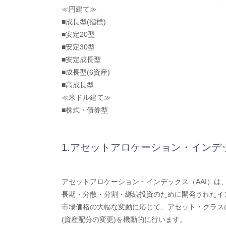
≪円建て≫
■成長型(指標)
■安定20型
■安定30型
■安定成長型
■成長型(6資産)
■高成長型
≪米ドル建て≫
■株式・債券型
1.アセットアロケーション・インデッ
アセットアロケーション・インデックス（AAI）は
長期・分散・分割・継続投資のために開発されたイ
市場価格の大幅な変動に応じて、アセット・クラス
(資産配分の変更)を機動的に行います。