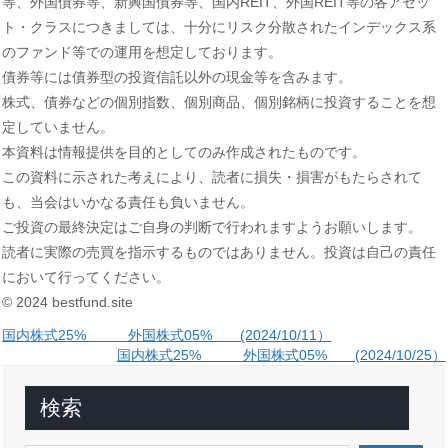
等、外国債券等、新興国債券等、国内REIT、外国REIT等の各アセッ
ト・クラスにつきましては、十分にリスク分散されたインデックス系
のファンド等での運用を想定しております。
債券等には債券型の投資信託以外の現金等を含みます。
株式、債券などの個別指数、個別商品、個別銘柄に投資することを想
定していません。
本資料は情報提供を目的としてのみ作成されたものです。
この資料に示された考えにより、読者に損失・損害がもたらされて
も、当会はいかなる責任も負いません。
ご投資の最終決定はご自身の判断で行われますようお願いします。
読者に実際の売買を指示するものではありません。投資は自己の責任
において行ってください。
© 2024 bestfund.site
投
国内株式25% 外国株式05% (2024/10/11）
国内株式25% 外国株式05% (2024/10/25）
稿
ナ
検索
ビ