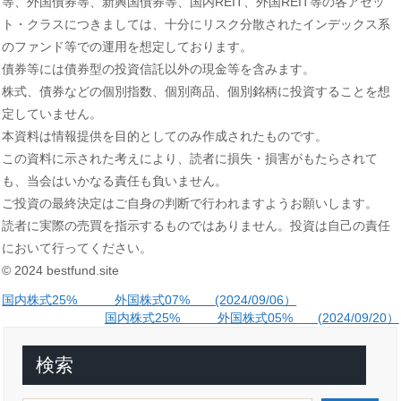
等、外国債券等、新興国債券等、国内REIT、外国REIT等の各アセッ
ト・クラスにつきましては、十分にリスク分散されたインデックス系
のファンド等での運用を想定しております。
債券等には債券型の投資信託以外の現金等を含みます。
株式、債券などの個別指数、個別商品、個別銘柄に投資することを想
定していません。
本資料は情報提供を目的としてのみ作成されたものです。
この資料に示された考えにより、読者に損失・損害がもたらされて
も、当会はいかなる責任も負いません。
ご投資の最終決定はご自身の判断で行われますようお願いします。
読者に実際の売買を指示するものではありません。投資は自己の責任
において行ってください。
© 2024 bestfund.site
投
国内株式25% 外国株式07% (2024/09/06）
国内株式25% 外国株式05% (2024/09/20）
稿
ナ
検索
ビ