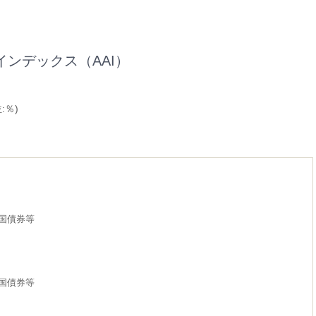
インデックス（AAI）
:％)
国債券等
国債券等