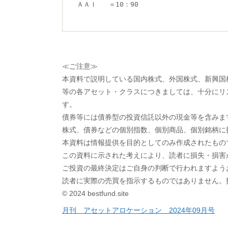
ＡＡＩ   ＝10：90
≪ご注意≫
本資料で説明している国内株式、外国株式、新興国株
等の各アセット・クラスにつきましては、十分にリ
す。
債券等には債券型の投資信託以外の現金等を含みま
株式、債券などの個別指数、個別商品、個別銘柄に
本資料は情報提供を目的としてのみ作成されたもの
この資料に示された考えにより、読者に損失・損害
ご投資の最終決定はご自身の判断で行われますよう
読者に実際の売買を指示するものではありません。
© 2024 bestfund.site
投
月刊 アセットアロケーション 2024年09月号
稿