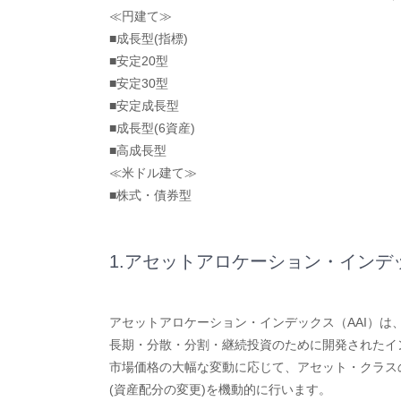
≪円建て≫
■成長型(指標)
■安定20型
■安定30型
■安定成長型
■成長型(6資産)
■高成長型
≪米ドル建て≫
■株式・債券型
1.アセットアロケーション・インデッ
アセットアロケーション・インデックス（AAI）は
長期・分散・分割・継続投資のために開発されたイ
市場価格の大幅な変動に応じて、アセット・クラス
(資産配分の変更)を機動的に行います。